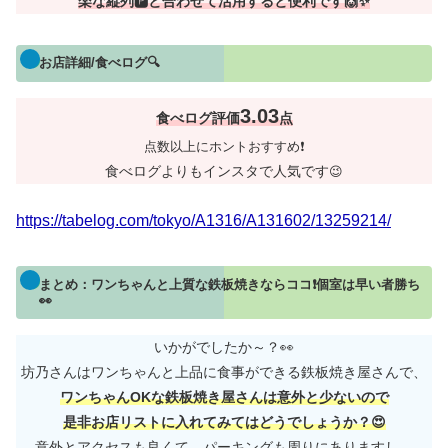
楽な縦列🅿と合わせて活用すると便利です🙌✨
お店詳細/食べログ🔍
3.03
食べログ評価
点
点数以上にホントおすすめ❗
食べログよりもインスタで人気です
😉
https://tabelog.com/tokyo/A1316/A131602/13259214/
まとめ：ワンちゃんと上質な鉄板焼きならココ❗個室は早い者勝ち
👀
いかがでしたか～？👀
坊乃さんはワンちゃんと上品に食事ができる鉄板焼き屋さんで、
ワンちゃんOKな鉄板焼き屋さんは意外と少ないので
是非お店リストに入れてみてはどうでしょうか？😍
意外とアクセスも良くて、パーキングも周りにありますし、