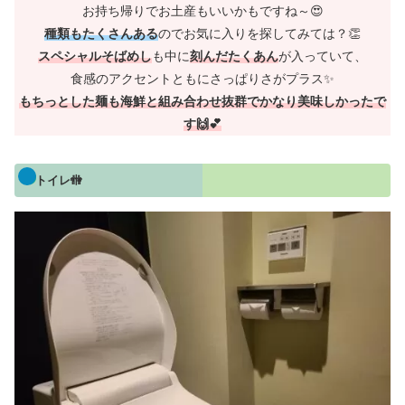
お持ち帰りでお土産もいいかもですね～😍
種類もたくさんある
のでお気に入りを探してみては？👏
スペシャルそばめし
も中に
刻んだたくあん
が入っていて、
食感のアクセントともにさっぱりさがプラス✨
もちっとした麺も海鮮と組み合わせ抜群でかなり美味しかったで
す🙌💕
トイレ🚻