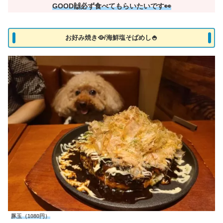
GOOD🙌必ず食べてもらいたいです👀
お好み焼き🥘/海鮮塩そばめし🍚
豚玉（1080円）