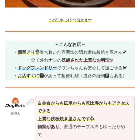
この記事は4分で読めます
～こんなお店～
・
個室アリ👌
落ち着いた雰囲気の隠れ家鉄板焼き屋さん💕
・全て外れナシの
洗練された上質なお料理✨
・
ドッグフレンドリー
でワンちゃんも安心して過ごせる🐩
・
お店すぐに🅿
があって超便利🙌（道路の縦列🅿もある）
白金台からも広尾からも恵比寿からもアクセス
できる
管理人
上質な鉄板焼き屋さんです👍
個室があり
、普通のテーブル席もゆったりめ
で、