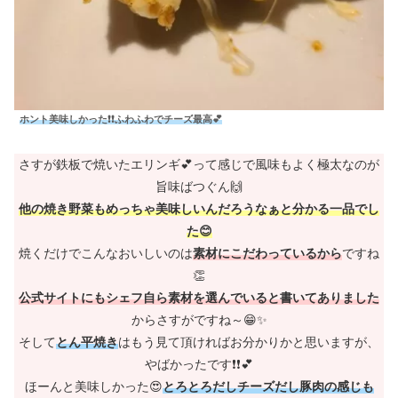
ホント美味しかった❗❗ふわふわでチーズ最高💕
さすが鉄板で焼いたエリンギ💕って感じで風味もよく極太なのが
旨味ばつぐん🙌
他の焼き野菜もめっちゃ美味しいんだろうなぁと分かる一品でし
た😊
焼くだけでこんなおいしいのは
素材にこだわっているから
ですね
👏
公式サイトにもシェフ自ら素材を選んでいると書いてありました
からさすがですね～😁✨
そして
とん平焼き
はもう見て頂ければお分かりかと思いますが、
やばかったです❗❗💕
ほーんと美味しかった😍
とろとろだしチーズだし豚肉の感じも