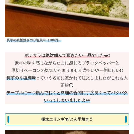
長芋の鉄板焼きのり塩風味（780円）
ポテサラは絶対頼んで頂きたい一品でした🥗❗
素材の味を感じながらたまに感じるブラックペッパーと
厚切りベーコンの塩気がたまりません😍✨いやー美味しい❗❗
長芋のり塩風味
っていう名前に惹かれて注文しましたがこれも大
正解⭕
テーブルに一つ頼んでおくと料理の合間に丁度良くってパクパク
いってしまいましたよ👀
極太エリンギ🍄/とん平焼き🥚