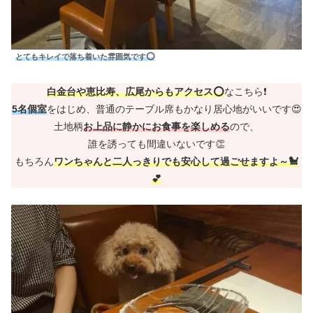
とてもキレイで落ち着いた雰囲気です⭕
白金台や恵比寿、広尾からもアクセス⭕
なこちら❗
5名個室
をはじめ、普通のテーブル席もかなり居心地がいいです😍
土地柄
お上品に静かにお食事を楽しめる
ので、
誰を誘っても間違いないです👏
もちろん
ワンちゃんと二人っきりでも安心して過ごせますよ～🐩
💕