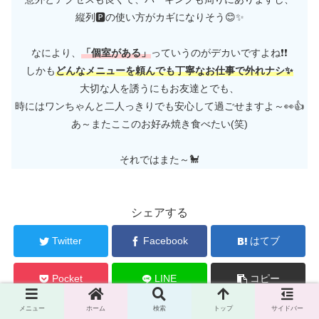
縦列🅿の使い方がカギになりそう😊✨
なにより、
「個室がある」
っていうのがデカいですよね❗❗
しかも
どんなメニュー
を
頼んでも丁寧なお仕事で外れナシ✨
大切な人を誘うにもお友達とでも、
時にはワンちゃんと二人っきりでも安心して過ごせますよ～👀👍
あ～またここのお好み焼き食べたい(笑)
それではまた～🐩
シェアする
Twitter
Facebook
はてブ
Pocket
LINE
コピー
メニュー
ホーム
検索
トップ
サイドバー