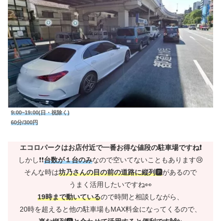
9:00~19:00(日・祝除く)
60分/300円
エコロパークはお店付近で一番お得な値段の駐車場ですね❗
しかし❗❗
台数が１台のみ
なので空いてないこともあります😢
そんな時は
坊乃さんの目の前の道路に縦列🅿
があるので
うまく活用したいですね👀
19時まで動いている
ので時間と相談しながら、
20時を超えると他の駐車場もMAX料金になってくるので、