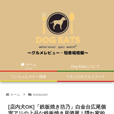
ホーム
Dog Eatsについて
HOME
ワンちゃんマナー講座
ワタシのオススメフード
ホーム
restaurant
[店内犬OK]「鉄板焼き坊乃」白金台広尾個
室アリの上品な鉄板焼き居酒屋！隠れ家的