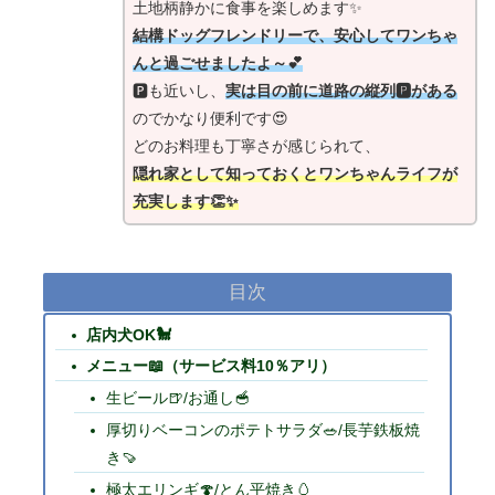
土地柄静かに食事を楽しめます✨
結構ドッグフレンドリーで、安心してワンちゃ
んと過ごせましたよ～💕
🅿も近いし、
実は目の前に道路の縦列🅿がある
のでかなり便利です😍
どのお料理も丁寧さが感じられて、
隠れ家として知っておくとワンちゃんライフが
充実します👏✨
目次
店内犬OK🐩
メニュー📖（サービス料10％アリ）
生ビール🍺/お通し🥣
厚切りベーコンのポテトサラダ🥗/長芋鉄板焼
き🍠
極太エリンギ🍄/とん平焼き🥚