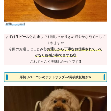
お通し しじみ汁
まずは
生ビール
と
お通し
です🙌しっかりきめ細やかな泡で出して
くれます🍺
今回のお通しはしじみ👌
お通しから丁寧なお仕事されていて
かなり好感が持てますね😉
これすっごく美味しかったです❗❗
厚切りベーコンのポテトサラダ🥗/長芋鉄板焼き🍠