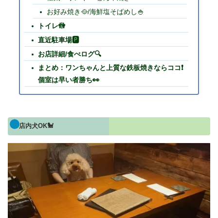
お好み焼き🥘/海鮮塩そばめし🍚
トイレ🚻
直近駐車場🅿
お店詳細/食べログ🔍
まとめ：ワンちゃんと上質な鉄板焼きならココ❗
個室は早い者勝ち👀
店内犬OK🐩