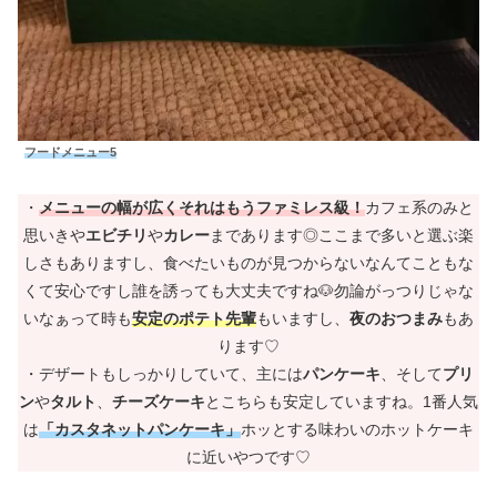
フードメニュー5
・
メニューの幅が広くそれはもうファミレス級！
カフェ系のみと
思いきや
エビチリ
や
カレー
まであります◎ここまで多いと選ぶ楽
しさもありますし、食べたいものが見つからないなんてこともな
くて安心ですし誰を誘っても大丈夫ですね🐶勿論がっつりじゃな
いなぁって時も
安定のポテト先輩
もいますし、
夜のおつまみ
もあ
ります♡
・デザートもしっかりしていて、主には
パンケーキ
、そして
プリ
ン
や
タルト
、
チーズケーキ
とこちらも安定していますね。1番人気
は
「カスタネットパンケーキ」
ホッとする味わいのホットケーキ
に近いやつです♡