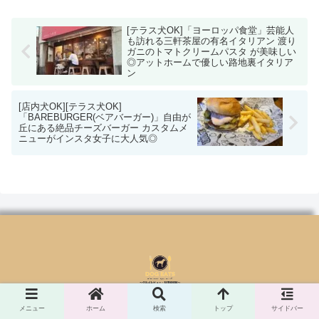
[テラス犬OK]「ヨーロッパ食堂」芸能人
も訪れる三軒茶屋の有名イタリアン 渡り
ガニのトマトクリームパスタ が美味しい
◎アットホームで優しい路地裏イタリア
ン
[店内犬OK][テラス犬OK]
「BAREBURGER(ベアバーガー)」自由が
丘にある絶品チーズバーガー カスタムメ
ニューがインスタ女子に大人気◎
プライバシーポリシー
サイトマップ
メニュー
ホーム
検索
トップ
サイドバー