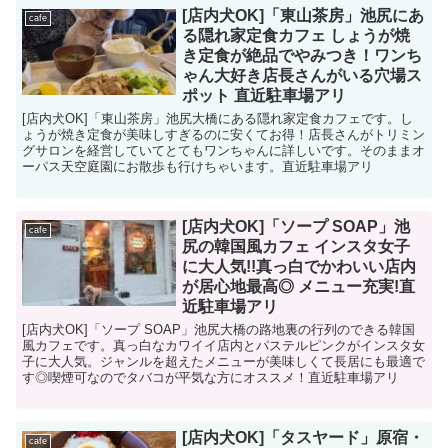
[店内犬OK]「東山茶房」池尻にあ
cafe
る隠れ家定食カフェ しょうが焼
き定食が絶品でやみつき！ワンち
ゃん大好き店長さんがいる穴場ス
ポット 直近駐車場アリ
[店内犬OK]「東山茶房」池尻大橋にある隠れ家定食カフェです。し
ょうが焼き定食が美味しすぎるのに安くてお得！店長さんがトリミン
グサロンを経営していてとてもワンちゃんに詳しいです。そのままオ
ーパス天空庭園にお散歩も行けちゃいます。直近駐車場アリ
[店内犬OK]「ソープ SOAP」池
cafe
尻の韓国風カフェ インスタ女子
に大人気!!真っ白でかわいい店内
が居心地最高◎ メニュー充実!直
近駐車場アリ
[店内犬OK]「ソープ SOAP」池尻大橋の路地裏の行列のできる韓国
風カフェです。真っ白なカワイイ店内とパステルピンクがインスタ女
子に大人気。ジャンルを超えたメニューが美味しくて長居にも最適で
す◎喫煙可なのでタバコが平気な方にオススメ！直近駐車場アリ
[店内犬OK]「タスヤード」原宿・
cafe