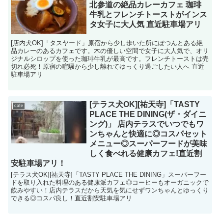
北参道の絶品カレーカフェ 珈琲
牛乳とフレンチトーストがインス
タ女子に大人気 直近駐車場アリ
[店内犬OK]「タスヤード」原宿から少し歩いた所にぽつんとある絶
品カレーのあるカフェです。木の優しい空間で女子に大人気で、オリ
ジナルシロップを使った珈琲牛乳が最高です。フレンチトーストは売
切れ必死！原宿の喧騒から少し離れてゆっくり過ごしたい人へ 直近
駐車場アリ
[テラス犬OK][祐天寺]「TASTY
cafe
PLACE THE DINING(ザ・ダイニ
ング)」 店内テラスでいつでもワ
ンちゃんと快適に◎コスパセット
メニュー◎スーパーフードが美味
しく食べれる健康カフェ!直近割
安駐車場アリ！
[テラス犬OK][祐天寺]「TASTY PLACE THE DINING」スーパーフー
ドを取り入れた料理のある健康派カフェ◎コーヒーもオーガニックで
飲みやすい！店内テラスだから天気を気にせずワンちゃんとゆっくり
できる◎コスパ良し！直近割安駐車場アリ