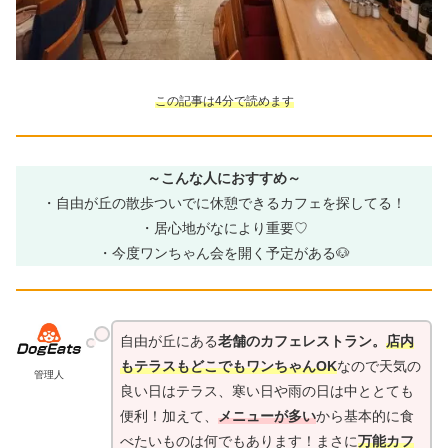
この記事は4分で読めます
～こんな人におすすめ～
・自由が丘の散歩ついでに休憩できるカフェを探してる！
・居心地がなにより重要♡
・今度ワンちゃん会を開く予定がある🐶
自由が丘にある
老舗のカフェレストラン。
店内
もテラスもどこでもワンちゃんOK
なので天気の
管理人
良い日はテラス、寒い日や雨の日は中ととても
便利！加えて、
メニューが多い
から基本的に食
べたいものは何でもあります！まさに
万能カフ