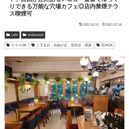
りできる万能な穴場カフェ◎店内禁煙テラ
ス喫煙可
2022.03.10
2021.07.19
cafe
restaurant
テラスOK
二子玉川・自由が丘・世田谷・用賀
店内OK