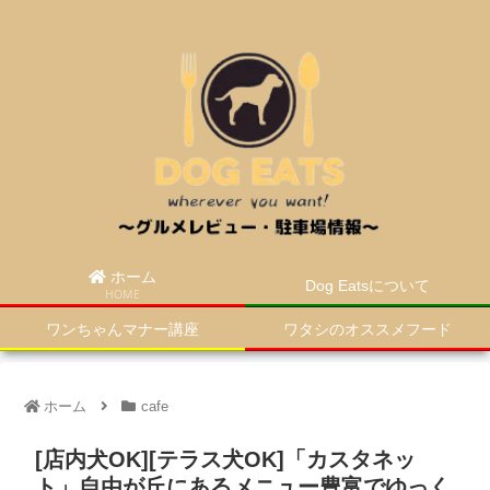
ホーム
Dog Eatsについて
HOME
ワンちゃんマナー講座
ワタシのオススメフード
ホーム
cafe
[店内犬OK][テラス犬OK]「カスタネッ
ト」自由が丘にあるメニュー豊富でゆっく