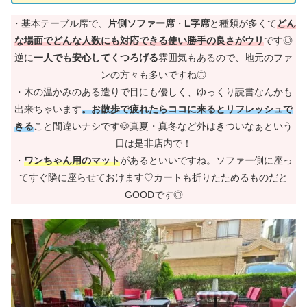
・基本テーブル席で、
片側ソファー席
・
L字席
と種類が多くて
どん
な場面でどんな人数にも対応できる使い勝手の良さがウリ
です◎
逆に
一人でも安心してくつろげる
雰囲気もあるので、地元のファ
ンの方々も多いですね◎
・木の温かみのある造りで目にも優しく、ゆっくり読書なんかも
出来ちゃいます
。お散歩で疲れたらココに来るとリフレッシュで
きる
こと間違いナシです🐶真夏・真冬など外はきついなぁという
日は是非店内で！
・
ワンちゃん用のマット
があるといいですね。ソファー側に座っ
てすぐ隣に座らせておけます♡カートも折りたためるものだと
GOODです◎