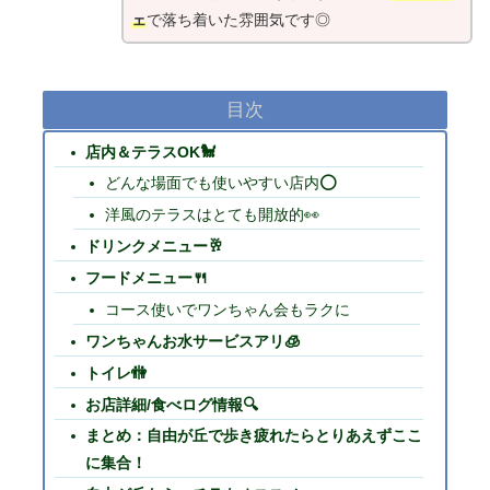
ェ
で落ち着いた雰囲気です◎
目次
店内＆テラスOK🐩
どんな場面でも使いやすい店内⭕
洋風のテラスはとても開放的👀
ドリンクメニュー🥂
フードメニュー🍴
コース使いでワンちゃん会もラクに
ワンちゃんお水サービスアリ🧊
トイレ🚻
お店詳細/食べログ情報🔍
まとめ：自由が丘で歩き疲れたらとりあえずここ
に集合！