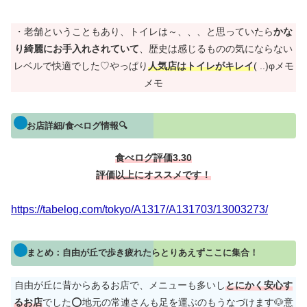
・老舗ということもあり、トイレは～、、、と思っていたら
かな
り綺麗にお手入れされていて
、歴史は感じるものの気にならない
レベルで快適でした♡やっぱり
人気店はトイレがキレイ
( ..)φメモ
メモ
お店詳細/食べログ情報🔍
食べログ評価3.30
評価以上にオススメです！
https://tabelog.com/tokyo/A1317/A131703/13003273/
まとめ：自由が丘で歩き疲れたらとりあえずここに集合！
自由が丘に昔からあるお店で、メニューも多いし
とにかく安心す
るお店
でした⭕地元の常連さんも足を運ぶのもうなづけます🐶意