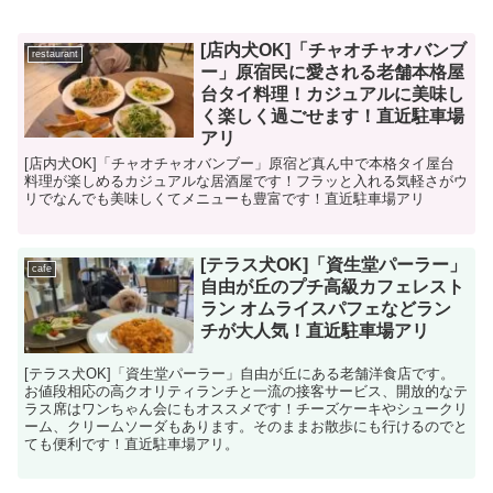
[店内犬OK]「チャオチャオバンブ
restaurant
ー」原宿民に愛される老舗本格屋
台タイ料理！カジュアルに美味し
く楽しく過ごせます！直近駐車場
アリ
[店内犬OK]「チャオチャオバンブー」原宿ど真ん中で本格タイ屋台
料理が楽しめるカジュアルな居酒屋です！フラッと入れる気軽さがウ
リでなんでも美味しくてメニューも豊富です！直近駐車場アリ
[テラス犬OK]「資生堂パーラー」
cafe
自由が丘のプチ高級カフェレスト
ラン オムライスパフェなどラン
チが大人気！直近駐車場アリ
[テラス犬OK]「資生堂パーラー」自由が丘にある老舗洋食店です。
お値段相応の高クオリティランチと一流の接客サービス、開放的なテ
ラス席はワンちゃん会にもオススメです！チーズケーキやシュークリ
ーム、クリームソーダもあります。そのままお散歩にも行けるのでと
ても便利です！直近駐車場アリ。