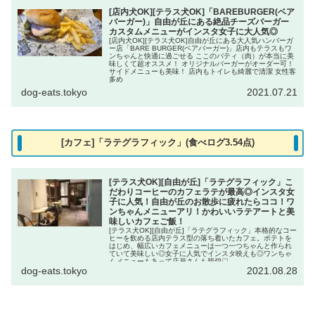
[店内犬OK][テラス犬OK]「BAREBURGER(ベア
バーガー)」自由が丘にある絶品チーズバーガー
カスタムメニューがインスタ女子に大人気◎
[店内犬OK][テラス犬OK]自由が丘にある大人気ハンバーガ
ー店「BARE BURGER(ベアバーガー)」店内もテラスもワ
ンちゃんと快適に過ごせる ここのパティ（肉）が本当に美
味しくて超オススメ！ オリジナルバーガーがオーダー可！
サイドメニューも美味！ 店内もトイレも綺麗で清潔 女性客
多め
dog-eats.tokyo
2021.07.21
[カフェ]「ラテグラフィック」(食べログ3.54点)
[テラス犬OK][自由が丘]「ラテグラフィック」こ
だわりコーヒーのカフェラテが最高◎インスタ女
子に人気！自由が丘のお散歩に疲れたらココ！ワ
ンちゃんメニューアリ！かわいいラテアートと美
味しいカフェご飯！
[テラス犬OK][自由が丘]「ラテグラフィック」本格的なコー
ヒーを飲める店内テラス型の落ち着いたカフェ。ポテトを
はじめ、幅広いカフェメニューは一つ一つちゃんと作られ
ていて美味しい◎女子に人気でインスタ映えも◎ワンちゃ
んメニューもあって店員さんも親切♡
dog-eats.tokyo
2021.08.28