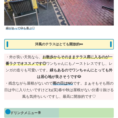
緑があって🐶も喜ぶ♡
洋風のテラスはとても開放的👀
・外が良い天気なら、
お散歩からそのままテラス席に入るのが一
番ラクでオススメです◎
ワンちゃんにもノーストレスですし、レ
ンガの造りも可愛いです。
緑もあるのでワンちゃんにとっても外
は居心地が良さそうです🐶
・残念ながら屋根がないので
雨の日はNG
です。まぁそもそも雨の
日は中に入りたいですけどね(笑)春や秋は屋根がない分通り抜ける
風も気持ちいいですし、最高に開放的です♡
ドリンクメニュー🥂