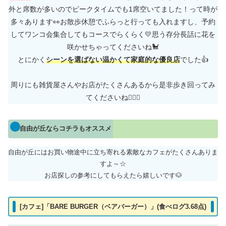
外と席数が多いのでピークタイムでも1席空いてました！って時が
多々あります👀お散歩休憩でふらっと行っても入れますし、予約
してワンコ会集合してもコースでらくらく💛思う存分長話に花を
咲かせちゃってくださいね🐩
とにかく
シーンを選ばない温かくて家庭的な優良店
でした👍
周りにも雑貨屋さんやお店がたくさんあるから是非歩き回ってみ
てくださいね
🙋‍♀️✨
自由が丘ならコチラもオススメ
自由が丘にはお買い物途中に立ち寄れる素敵なカフェがたくさんありま
すよ～☆
お店探しの参考にしてもらえたら嬉しいです🐶
[カフェ]「BARE BURGER（ベアバーガー）」(食べログ3.68点)