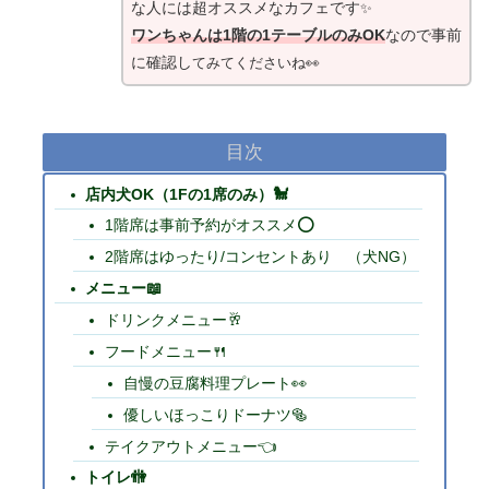
な人には超オススメなカフェです
✨
ワンちゃんは1階の1テーブルのみOK
なので事前
に確認し
てみてくださいね👀
目次
店内犬OK（1Fの1席のみ）🐩
1階席は事前予約がオススメ⭕
2階席はゆったり/コンセントあり （犬NG）
メニュー📖
ドリンクメニュー🥂
フードメニュー🍴
自慢の豆腐料理プレート👀
優しいほっこりドーナツ🥯
テイクアウトメニュー👈
トイレ🚻