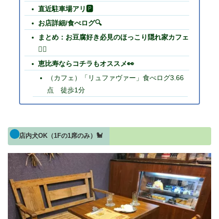
直近駐車場アリ🅿
お店詳細/食べログ🔍
まとめ：お豆腐好き必見のほっこり隠れ家カフェ
🙋‍♀️
恵比寿ならコチラもオススメ👀
（カフェ）「リュファヴァー」食べログ3.66
点 徒歩1分
店内犬OK（1Fの1席のみ）🐩