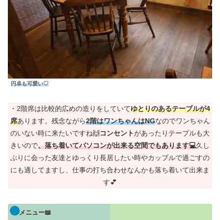
円卓も可愛い♡
・2階席は比較的広めの造りをしていて
ゆとりのあるテーブルが4
席
あります。残念ながら
2階はワンちゃんはNG
なのでワンちゃん
のいない時に来たいですね🙌
コンセント
があったりテーブルも大
きいので
、落ち着いてパソコンが出来る空間でもあります💻
久し
ぶりに会った友達とゆっくり長居したい時やカップルで過ごすの
にも適してますし、仕事の打ち合わせなんかも落ち着いて出来ま
す💕
メニュー📖