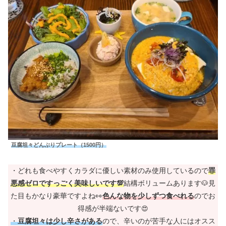
豆腐坦々どんぶりプレート（1500円）
・どれも食べやすくカラダに優しい素材のみ使用しているので
罪
悪感ゼロですっごく美味しいです💯
結構ボリュームあります🐶見
た目もかなり豪華ですよね👀
色んな物を少しずつ食べれる
のでお
得感が半端ないです
😍
・
豆腐坦々は少し辛さがある
ので、辛いのが苦手な人にはオスス