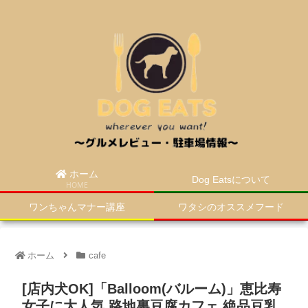
ホーム
Dog Eatsについて
HOME
ワンちゃんマナー講座
ワタシのオススメフード
ホーム
cafe
[店内犬OK]「Balloom(バルーム)」恵比寿
女子に大人気 路地裏豆腐カフェ 絶品豆乳