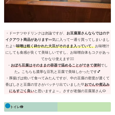
・ドーナツやドリンクは勿論ですが、
お豆腐屋さんならではのテ
イクアウト商品があります
👀気に入って一通り買ってしまいまし
たよ✨
味噌は粗く砕かれた大豆がそのまま入っていて、
お味噌汁
にしても食感が良くて美味しいですし、お味噌自体もコクがあっ
てかなり使えます🙋‍♀️
・
おぼろ豆腐はそのままの容器で温めることができて便利
でし
た
。
こちらも濃厚な豆乳と豆腐で美味しかったです💕
・厚揚げは焼いて食べてみたんですが、中の豆腐の密度が濃くて
香ばしさと豆腐の甘さがバッチリ出ていました💛
おでんや煮込み
にもすごく良い
と思いますよ～。さすが老舗の豆腐屋さん🐶
トイレ🚻