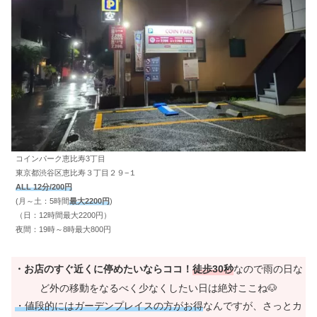
コインパーク恵比寿3丁目
東京都渋谷区恵比寿３丁目２９−１
ALL 12分/200円
(月～土：5時間
最大2200円
)
（日：12時間最大2200円）
夜間：19時～8時最大800円
・お店のすぐ近くに停めたいならココ！
徒歩30秒
なので雨の日な
ど外の移動をなるべく少なくしたい日は絶対ここね🐶
・値段的にはガーデンプレイスの方がお得
なんですが、さっとカ