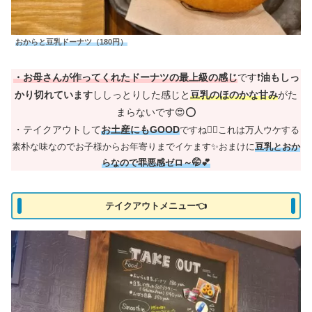
おからと豆乳ドーナツ（180円）
・お母さんが作ってくれたドーナツの最上級の感じ
です❗
油もしっ
かり切れています
ししっとりした感じと
豆乳のほのかな甘み
がた
まらないです😍⭕
・テイクアウトして
お土産にもGOOD
ですね🙋‍♀️これは万人ウケする
素朴な味なのでお子様からお年寄りまでイケます✨おまけに
豆乳とおか
らなので罪悪感ゼロ～🤭💕
テイクアウトメニュー👈