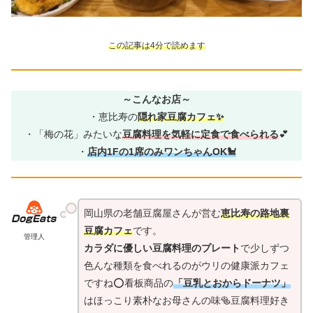
この記事は4分で読めます
～こんなお店～
・恵比寿の
隠れ家豆腐カフェ✨
・「梅の花」みたいな
豆腐料理を気軽に定食で食べられる
💕
・
店内1Fの1席のみワンちゃんOK
🐩
岡山県の老舗豆腐屋さんが営む
恵比寿の路地裏
豆腐カフェ
です。
管理人
カラダに優しい豆腐料理のプレート
で少しずつ
色んな種類を食べれるのがウリの健康派カフェ
ですね⭕看板商品の
「豆乳とおからドーナツ」
はほっこり素朴なお母さんの味🥯
豆腐料理好き