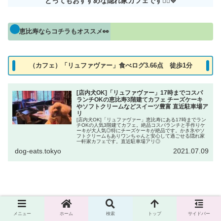
とってもおすすめな隠れ家カフェです
🙋‍♀️💛
恵比寿ならコチラもオススメ👀
（カフェ）「リュファヴァー」食べログ3.66点 徒歩1分
[店内犬OK]「リュファヴァー」17時までコスパ
ランチOKの恵比寿3階建てカフェ チーズケーキ
やソフトクリームなどスイーツ豊富 直近駐車場ア
リ
[店内犬OK]「リュファヴァー」恵比寿にある17時までラン
チOKの人気3階建てカフェ。絶品コスパランチと手作りケ
ーキが大人気◎特にチーズケーキが絶品です。かき氷やソ
フトクリームもありワンちゃんと安心して過ごせる隠れ家
一軒家カフェです。直近駐車場アリ◎
dog-eats.tokyo
2021.07.09
シェアする
メニュー
ホーム
検索
トップ
サイドバー