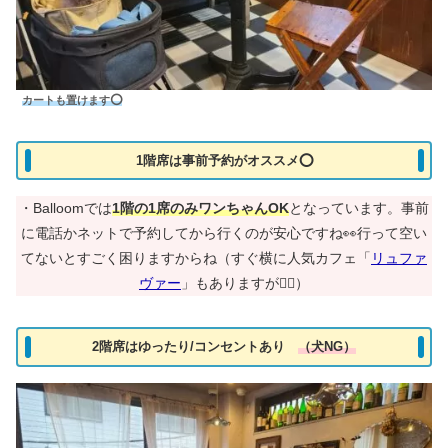
カート
も置けます⭕
1階席は事前予約がオススメ⭕
・Balloomでは
1階の1席のみワンちゃんOK
となっています。事前
に電話かネットで予約してから行くのが安心ですね👀行って空い
てないとすごく困りますからね（すぐ横に人気カフェ「
リュファ
ヴァー
」もありますが🙋‍♀️）
2階席はゆったり/コンセントあり
（犬NG）