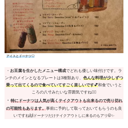
アイスとドーナツ♡
・
お豆腐を生かしたメニュー構成
でどれも優しい味付けです。ラ
ンチのメインとなるプレートは3種類あり、
色んな料理が少しずつ
乗って出てくるので食べていてすごく楽しいです💕
和食でいうと
ころの八寸みたいな雰囲気ですね🙋‍♀️
・
特にドーナツは人気が高くテイクアウトも出来るので売り切れ
の可能性もあります。
事前に予約して取っておいてもらうのも良
いですね🙌
ドーナツだけテイクアウトしに来るのもアリ🤭✨