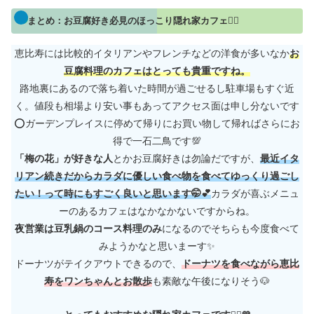
まとめ：お豆腐好き必見のほっこり隠れ家カフェ🙋‍♀️
恵比寿には比較的イタリアンやフレンチなどの洋食が多いなか
お
豆腐料理のカフェはとっても貴重ですね。
路地裏にあるので落ち着いた時間が過ごせるし駐車場もすぐ近
く。値段も相場より安い事もあってアクセス面は申し分ないです
⭕ガーデンプレイスに停めて帰りにお買い物して帰ればさらにお
得で一石二鳥です💯
「梅の花」が好きな人
とかお豆腐好きは勿論だですが、
最近イタ
リアン続きだからカラダに優しい食べ物を食べてゆっくり過ごし
たい！って時にもすごく良いと思います🤭💕
カラダが喜ぶメニュ
ーのあるカフェはなかなかないですからね。
夜営業は豆乳鍋のコース料理のみ
になるのでそちらも今度食べて
みようかなと思いまーす✨
ドーナツがテイクアウトできるので、
ドーナツを食べながら恵比
寿をワンちゃんとお散歩
も素敵な午後になりそう🐶